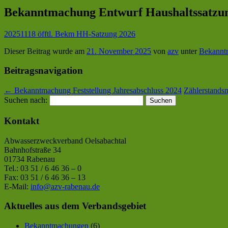
Bekanntmachung Entwurf Haushaltssatzun
20251118 öfftl. Bekm HH-Satzung 2026
Dieser Beitrag wurde am
21. November 2025
von
azv
unter
Bekannt
Beitragsnavigation
←
Bekanntmachung Feststellung Jahresabschluss 2024
Zählerstands
Suchen nach:
Kontakt
Abwasserzweckverband Oelsabachtal
Bahnhofstraße 34
01734 Rabenau
Tel.: 03 51 / 6 46 36 – 0
Fax: 03 51 / 6 46 36 – 13
E-Mail:
info@azv-rabenau.de
Aktuelles aus dem Verbandsgebiet
Bekanntmachungen
(6)